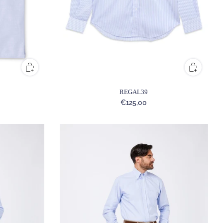
REGAL39
€125,00