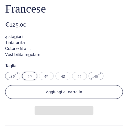
Francese
Prezzo
€125,00
di
4 stagioni
listino
Tinta unita
Cotone fil a fil
Vestibilità regolare
Taglia
39
40
42
43
44
45
Aggiungi al carrello